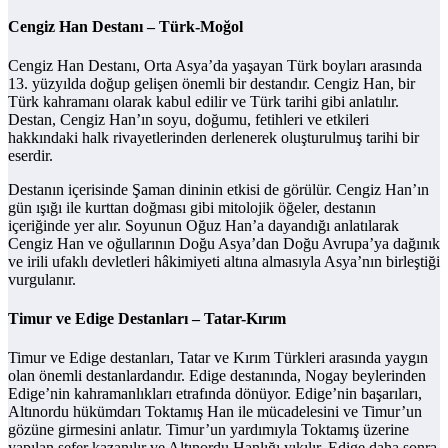
Cengiz Han Destanı – Türk-Moğol
Cengiz Han Destanı, Orta Asya’da yaşayan Türk boyları arasında
13. yüzyılda doğup gelişen önemli bir destandır. Cengiz Han, bir
Türk kahramanı olarak kabul edilir ve Türk tarihi gibi anlatılır.
Destan, Cengiz Han’ın soyu, doğumu, fetihleri ve etkileri
hakkındaki halk rivayetlerinden derlenerek oluşturulmuş tarihi bir
eserdir.
Destanın içerisinde Şaman dininin etkisi de görülür. Cengiz Han’ın
gün ışığı ile kurttan doğması gibi mitolojik öğeler, destanın
içeriğinde yer alır. Soyunun Oğuz Han’a dayandığı anlatılarak
Cengiz Han ve oğullarının Doğu Asya’dan Doğu Avrupa’ya dağınık
ve irili ufaklı devletleri hâkimiyeti altına almasıyla Asya’nın birleştiği
vurgulanır.
Timur ve Edige Destanları – Tatar-Kırım
Timur ve Edige destanları, Tatar ve Kırım Türkleri arasında yaygın
olan önemli destanlardandır. Edige destanında, Nogay beylerinden
Edige’nin kahramanlıkları etrafında dönüyor. Edige’nin başarıları,
Altınordu hükümdarı Toktamış Han ile mücadelesini ve Timur’un
gözüne girmesini anlatır. Timur’un yardımıyla Toktamış üzerine
yapılan sefer kazanılır ve Altınordu Hanlığı yıkılır. Edige daha sonra