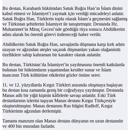
Bu destan, Karahanlı hükümdarı Satuk Buğra Han’ın İslam dinini
kabul etmesi ve İslamiyet’i yaymak için verdiği mücadeleyi anlatır.
Satuk Buğra Han, Türklerin toplu olarak İslam’a geçmesini sağlamış
ve Türkistan şehirlerini İslamiyet ile tanıştırmıştır. Destanda Hz.
Muhammet’in Miraç Gecesi’nde gördüğü rüya sonucu Abdülkerim
adını alarak bu önemli görevi üstleneceği haber verilir.
Abdülkerim Satuk Buğra Han, savaşlarda düşmana karşı kırk adım
uzayan ve ağzından ateşler saçarak düşmanları yakan olağanüstü
özelliklere sahip kahraman bir karakter olarak anlatılır.
Bu destan, Türkistan’da İslamiyet’in yayılmasına önemli katkılarda
bulunan bir hükümdarın yaşamından kesitler sunar ve İslam
inancının Türk kültürüne etkilerini gözler önüne serer.
11. ve 12. yüzyıllarda Kırgız Türkleri arasında oluşmaya başlayan
bu destan kısa zamanda geniş bir coğrafyaya yayılmıştır. Destanda
Manas adlı bir yiğit kişinin kâfirlerle savaşı anlatılır. Eski Türk
destanlarının izlerini taşıyan Manas destanı Kırgız Türkçesiyle
oluşturulmuştur. Manas destanını Rus bilgini Radloff, Kırgız
Türklerinin ağzından derlemiştir.
Tamamı manzum olan Manas destanı dünyanın en uzun destanıdır
ve 400 bin mısradan fazladır.