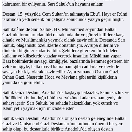
kahraman bir evliyanın, Sarı Saltuk’un hayatını anlatır.
Destan, 15. yüzyılda Cem Sultan’ın talimatıyla Ebu’l Hayr er Rûmi
tarafından yedi senelik bir çalışma sonucunda yazıya geçirilmiştir.
Saltuknâme’de Sarı Saltuk, Hz. Muhammed soyundan Battal
Gazi’nin torunlarından biri olarak anlatılır ve görevi kâfirlere karşı
cihatla ve Müslümanlığı yaymak olarak tasvir edilir. Destanda Sarı
Saltuk, olağanüstü özelliklerle donatılmıştır. Avrupa dillerini ve
dinlerini bilginler kadar iyi bilir. Şehirlere girerken türlü hileler
kullanır ve kiliselerde vaazlar vererek insanları Müslüman yapar.
Bazı bölümlerde savaşçı kimliğiyle, bazılarında keramet gösteren bir
veli kimliğiyle, hatta masal kahramanı gibi cadılarla ve devlerle
savaşan bir kişi olarak tasvir edilir. Aynı zamanda Osman Gazi,
Orhan Gazi, Nasrettin Hoca ve Mevlana gibi tarihi kişiliklerin
yanında da görülebilir.
Saltuk Gazi Destanı, Anadolu’da başlayıp haksızlık, kanunsuzluk ve
kötülüklerin bulunduğu bütün yeryüzüne kadar uzanan geniş bir
sahayı içerir. Sarı Saltuk, bu sahada haksızlıkları yok etmek ve
İslamiyet’i yaymak için mücadele eder.
Saltuk Gazi Destanı, Anadolu’da oluşan destan geleneğinde Battal
Gazi ve Danişmend Gazi Destanları’nın ardından önemli bir yere
sahip olup, bu destanlarla birlikte Anadolu’da oluşan destan