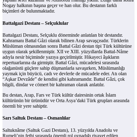
Nogay halkının başına geçer ve han olur. Bu destanın farklı
biçimleri de bulunmaktadır.
Battalgazi Destanı – Selçuklular
Battalgazi Destanı, Selçuklu döneminde anlatılan bir destandır.
Kahramanı Battal Gâzi olarak bilinen Arap savaşçısıdır. Türklerin
Müslüman olmasından sonra Battal Gâzi destan tipi Türk kültürüne
uygun olarak şekillenmiştir. XII ve XIII. yüzyıllarda Battal-Nâme
adıyla nesir biçiminde yazıya geçirilmiştir. Hikayeci âşıkların
repertuarlarına da girmiştir. Battal Gâzi, mücadelesi sırasında
olağanüstü güçlere sahip düşmanlarla savaşırken, Müslümanlığı
yaymak için büyücü, cadı ve devlerle de mücadele eder. Atı olan
“Aşkar Devzâde” de kendisi gibi kahramandır. Battal Gâzi, çok
bilgili, dindar ve cömert bir kahraman olarak anlatılır.
Bu destan, Arap, Fars ve Türk kültür dairesinin ortak İslam
kültürünün bir ürünüdür ve Orta Asya’daki Türk grupları arasında
önemli bir yere sahiptir.
Sarı Saltuk Destanı – Osmanlılar
Saltuknâme (Saltuk Gazi Destanı), 13. yüzyılda Anadolu ve
Rumeli’nin fethi sırasında önemli rol oynadığı rivayet edilen