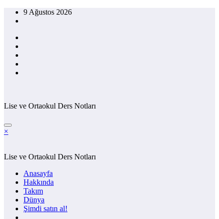
İçeriğe
9 Ağustos 2026
atla
Lise ve Ortaokul Ders Notları
×
Lise ve Ortaokul Ders Notları
Anasayfa
Hakkında
Takım
Dünya
Şimdi satın al!