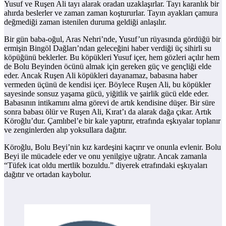
Yusuf ve Ruşen Ali tayı alarak oradan uzaklaşırlar. Tayı karanlık bir
ahırda beslerler ve zaman zaman koştururlar. Tayın ayakları çamura
değmediği zaman istenilen duruma geldiği anlaşılır.
Bir gün baba-oğul, Aras Nehri’nde, Yusuf’un rüyasında gördüğü bir
ermişin Bingöl Dağları’ndan geleceğini haber verdiği üç sihirli su
köpüğünü beklerler. Bu köpükleri Yusuf içer, hem gözleri açılır hem
de Bolu Beyinden öcünü almak için gereken güç ve gençliği elde
eder. Ancak Ruşen Ali köpükleri dayanamaz, babasına haber
vermeden üçünü de kendisi içer. Böylece Ruşen Ali, bu köpükler
sayesinde sonsuz yaşama gücü, yiğitlik ve şairlik gücü elde eder.
Babasının intikamını alma görevi de artık kendisine düşer. Bir süre
sonra babası ölür ve Ruşen Ali, Kırat’ı da alarak dağa çıkar. Artık
Köroğlu’dur. Çamlıbel’e bir kale yaptırır, etrafında eşkıyalar toplanır
ve zenginlerden alıp yoksullara dağıtır.
Köroğlu, Bolu Beyi’nin kız kardeşini kaçırır ve onunla evlenir. Bolu
Beyi ile mücadele eder ve onu yenilgiye uğratır. Ancak zamanla
“Tüfek icat oldu mertlik bozuldu.” diyerek etrafındaki eşkıyaları
dağıtır ve ortadan kaybolur.