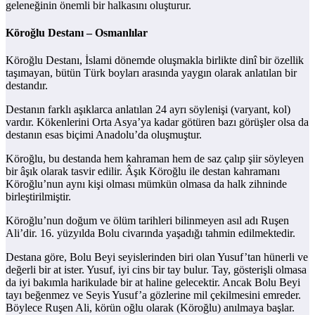
geleneğinin önemli bir halkasını oluşturur.
Köroğlu Destanı – Osmanlılar
Köroğlu Destanı, İslami dönemde oluşmakla birlikte dinî bir özellik
taşımayan, bütün Türk boyları arasında yaygın olarak anlatılan bir
destandır.
Destanın farklı aşıklarca anlatılan 24 ayrı söylenişi (varyant, kol)
vardır. Kökenlerini Orta Asya’ya kadar götüren bazı görüşler olsa da
destanın esas biçimi Anadolu’da oluşmuştur.
Köroğlu, bu destanda hem kahraman hem de saz çalıp şiir söyleyen
bir âşık olarak tasvir edilir. Âşık Köroğlu ile destan kahramanı
Köroğlu’nun aynı kişi olması mümkün olmasa da halk zihninde
birleştirilmiştir.
Köroğlu’nun doğum ve ölüm tarihleri bilinmeyen asıl adı Ruşen
Ali’dir. 16. yüzyılda Bolu civarında yaşadığı tahmin edilmektedir.
Destana göre, Bolu Beyi seyislerinden biri olan Yusuf’tan hünerli ve
değerli bir at ister. Yusuf, iyi cins bir tay bulur. Tay, gösterişli olmasa
da iyi bakımla harikulade bir at haline gelecektir. Ancak Bolu Beyi
tayı beğenmez ve Seyis Yusuf’a gözlerine mil çekilmesini emreder.
Böylece Ruşen Ali, körün oğlu olarak (Köroğlu) anılmaya başlar.