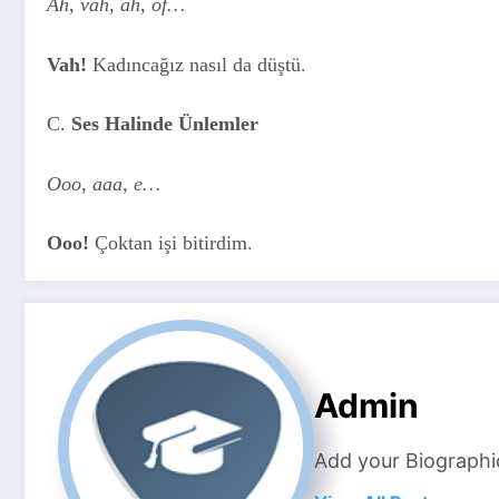
Ah, vah, ah, öf…
Vah!
Kadıncağız nasıl da düştü.
C.
Ses Halinde Ünlemler
Ooo, aaa, e…
Ooo!
Çoktan işi bitirdim.
Admin
Add your Biographi