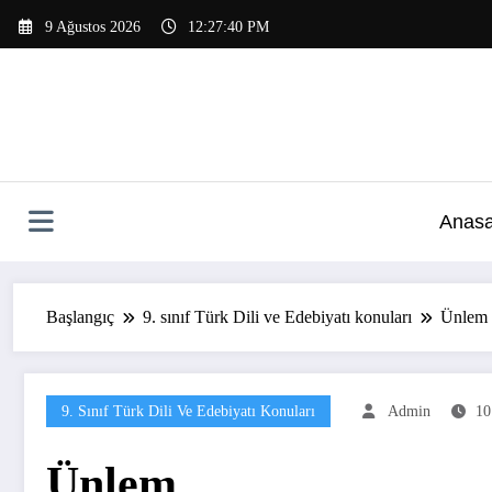
İçeriğe
9 Ağustos 2026
12:27:40 PM
atla
Anasa
Başlangıç
9. sınıf Türk Dili ve Edebiyatı konuları
Ünlem
9. Sınıf Türk Dili Ve Edebiyatı Konuları
Admin
10
Ünlem