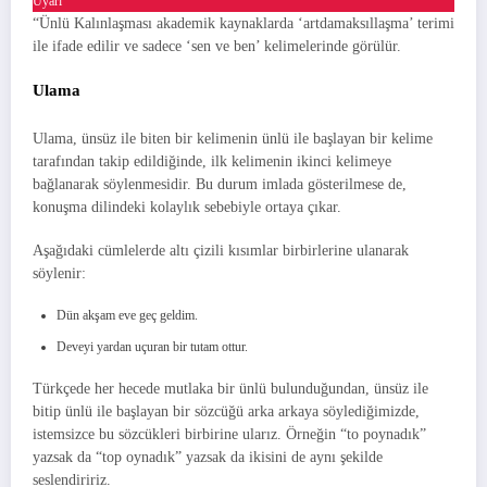
Uyarı
“Ünlü Kalınlaşması akademik kaynaklarda ‘artdamaksıllaşma’ terimi
ile ifade edilir ve sadece ‘sen ve ben’ kelimelerinde görülür.
Ulama
Ulama, ünsüz ile biten bir kelimenin ünlü ile başlayan bir kelime
tarafından takip edildiğinde, ilk kelimenin ikinci kelimeye
bağlanarak söylenmesidir. Bu durum imlada gösterilmese de,
konuşma dilindeki kolaylık sebebiyle ortaya çıkar.
Aşağıdaki cümlelerde altı çizili kısımlar birbirlerine ulanarak
söylenir:
Dün akşam eve geç geldim.
Deveyi yardan uçuran bir tutam ottur.
Türkçede her hecede mutlaka bir ünlü bulunduğundan, ünsüz ile
bitip ünlü ile başlayan bir sözcüğü arka arkaya söylediğimizde,
istemsizce bu sözcükleri birbirine ularız. Örneğin “to poynadık”
yazsak da “top oynadık” yazsak da ikisini de aynı şekilde
seslendiririz.