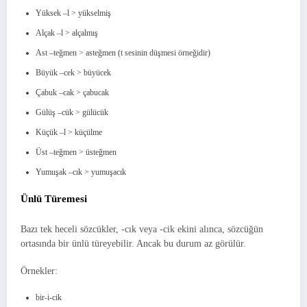
Yüksek –l > yükselmiş
Alçak –l > alçalmış
Ast –teğmen > asteğmen (t sesinin düşmesi örneğidir)
Büyük –cek > büyücek
Çabuk –cak > çabucak
Gülüş –cük > gülücük
Küçük –l > küçülme
Üst –teğmen > üsteğmen
Yumuşak –cık > yumuşacık
Ünlü Türemesi
Bazı tek heceli sözcükler, -cık veya -cik ekini alınca, sözcüğün
ortasında bir ünlü türeyebilir. Ancak bu durum az görülür.
Örnekler:
bir-i-cik