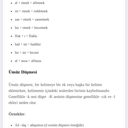
af + etmek = affetmek
ret + etmek = reddetmek
zan + etmek = zannetmek
his + etmek = hissetmek
Hak + ı = Hakkı
had + ini = haddini
his + ini = hissini
af + ınıza = affınıza
Ünsüz Düşmesi
Ünsüz düşmesi, bir kelimeye bir ek veya başka bir kelime
eklenirken, kelimenin içindeki seslerden birinin kaybolmasıdır.
Genellikle -k sesi düşer. -K sesinin düşmesine genellikle -cık ve -l
ekleri neden olur.
Örnekler:
Ad –daş > adaşımsın (d sesinin düşmesi örneğidir)