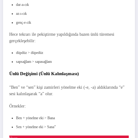
dar-a-cık
az-ı-cık
genç-e-cik
Hece tekrarı ile pekiştirme yapıldığında bazen ünlü türemesi
gerçekleşebilir:
düpdüz > düpedüz
sapsağlam > sapasağlam
Ünlü Değişimi (Ünlü Kalınlaşması)
“Ben” ve “sen” kişi zamirleri yönelme eki (-e, -a) aldıklarında “e”
sesi kalınlaşarak “a” olur.
Örnekler:
Ben + yönelme eki > Bana
Sen + yönelme eki > Sana”