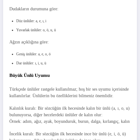
Dudakların durumuna göre:
Düz ünlüler: a, e, ı, i
Yuvarlak ünlüler: o, ö, u, ü
Ağzın açıklığına göre:
Geniş ünlüler: a, e, o, ö
Dar ünlüler: ı, i, u, ü
Büyük Ünlü Uyumu
Türkçede ünlüler rastgele kullanılmaz; hoş bir ses uyumu içerisinde
kullanılırlar. Ünlülerin bu özelliklerini bilmeniz önemlidir.
Kalınlık kuralı: Bir sözcüğün ilk hecesinde kalın bir ünlü (a, ı, o, u)
bulunuyorsa, diğer hecelerdeki ünlüler de kalın olur:
Örnek: adım, ağız, ayak, boyunduruk, burun, dalga, kırlangıç, kalın
İncelik kuralı: Bir sözcüğün ilk hecesinde ince bir ünlü (e, i, ö, ü)