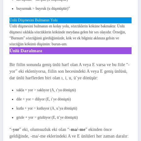
buyurmak > buyruk (u düşmüştür)”
Ünlü Düşmesini Bulmanın Yolu
Ünlü düşmesini bulmanın en kolay yolu, sözcüklerin köküne bakmaktır. Ünlü
düşmesi sıklıkla sözcüklerin kökünde meydana gelen bir ses olayıdır. Örneğin,
“Burnum” sözcüğünü gördüğünüzde, kök ve ek bilginiz aklınıza gelsin ve
sözcüğün kökünü düşünün: burun-um.
Ünlü Daralması
Bir fiilin sonunda geniş ünlü harf olan A veya E varsa ve bu fiile “-
yor” eki ekleniyorsa, fiilin son hecesindeki A veya E geniş ünlüsü,
dar ünlü harflerden biri olan ı, i, u, ü’ye dönüşür:
sakla + yor > saklıyor (A, ı’ya dönüştü)
dile + yor > diliyor (E, i’ye dönüştü)
kutla + yor > kutluyor (A, u’ya dönüştü)
gözle + yor > gözlüyor (E, ü’ye dönüştü)
“
-yor
” eki, olumsuzluk eki olan “-
ma/-me
” ekinden önce
geldiğinde, -ma/-me eklerindeki A ve E ünlüleri her zaman daralır: