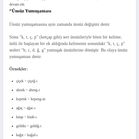
devam etti.
“Ünsüz Yumuşaması
Ünsüz yumuşamasına aynı zamanda ünsüz değişimi denir.
Sonu “k, t, ç, p” (ketçap gibi) sert ünsüzleriyle biten bir kelime,
ünlü ile başlayan bir ek aldığında kelimenin sonundaki “k, t, ç, p”
sesleri “b, c, d, ğ, g” yumuşak ünsüzlerine dönüşür. Bu olaya ünsüz
yumuşaması denir.
Örnekler:
çiçek > çiçeğ-i
ahenk > aheng-i
kepenk > kepeng-in
ağaç > ağac-ı
kitap > kitab-ı
geldiki > geldiğ-i
kağıt > kağıd-ı