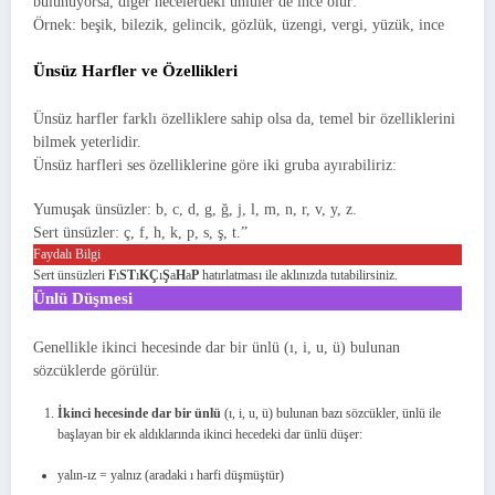
bulunuyorsa, diğer hecelerdeki ünlüler de ince olur:
Örnek: beşik, bilezik, gelincik, gözlük, üzengi, vergi, yüzük, ince
Ünsüz Harfler ve Özellikleri
Ünsüz harfler farklı özelliklere sahip olsa da, temel bir özelliklerini
bilmek yeterlidir.
Ünsüz harfleri ses özelliklerine göre iki gruba ayırabiliriz:
Yumuşak ünsüzler: b, c, d, g, ğ, j, l, m, n, r, v, y, z.
Sert ünsüzler: ç, f, h, k, p, s, ş, t.”
Faydalı Bilgi
Sert ünsüzleri
F
ı
ST
ı
KÇ
ı
Ş
a
H
a
P
hatırlatması ile aklınızda tutabilirsiniz.
Ünlü Düşmesi
Genellikle ikinci hecesinde dar bir ünlü (ı, i, u, ü) bulunan
sözcüklerde görülür.
İkinci hecesinde dar bir ünlü
(ı, i, u, ü) bulunan bazı sözcükler, ünlü ile
başlayan bir ek aldıklarında ikinci hecedeki dar ünlü düşer:
yalın-ız = yalnız (aradaki ı harfi düşmüştür)