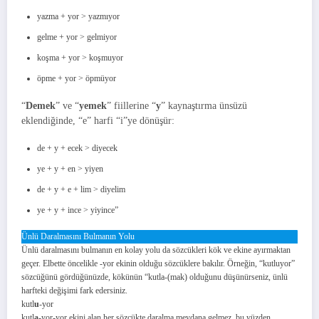
yazma + yor > yazmıyor
gelme + yor > gelmiyor
koşma + yor > koşmuyor
öpme + yor > öpmüyor
“
Demek
” ve “
yemek
” fiillerine “
y
” kaynaştırma ünsüzü
eklendiğinde, “e” harfi “i”ye dönüşür:
de + y + ecek > diyecek
ye + y + en > yiyen
de + y + e + lim > diyelim
ye + y + ince > yiyince”
Ünlü Daralmasını Bulmanın Yolu
Ünlü daralmasını bulmanın en kolay yolu da sözcükleri kök ve ekine ayırmaktan
geçer. Elbette öncelikle -yor ekinin olduğu sözcüklere bakılır. Örneğin, “kutluyor”
sözcüğünü gördüğünüzde, kökünün “kutla-(mak) olduğunu düşünürseniz, ünlü
harfteki değişimi fark edersiniz.
kutl
u
-yor
kutl
a
-yor-yor ekini alan her sözcükte daralma meydana gelmez, bu yüzden