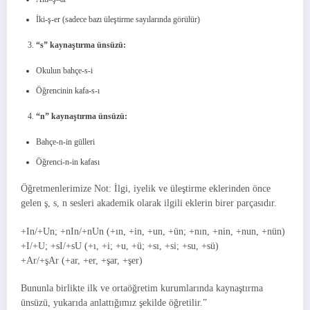
İki-ş-er (sadece bazı üleştirme sayılarında görülür)
“s” kaynaştırma ünsüzü:
Okulun bahçe-s-i
Öğrencinin kafa-s-ı
“n” kaynaştırma ünsüzü:
Bahçe-n-in gülleri
Öğrenci-n-in kafası
Öğretmenlerimize Not: İlgi, iyelik ve üleştirme eklerinden önce
gelen ş, s, n sesleri akademik olarak ilgili eklerin birer parçasıdır.
+In/+Un; +nIn/+nUn (+ın, +in, +un, +ün; +nın, +nin, +nun, +nün)
+I/+U; +sI/+sU (+ı, +i; +u, +ü; +sı, +si; +su, +sü)
+Ar/+şAr (+ar, +er, +şar, +şer)
Bununla birlikte ilk ve ortaöğretim kurumlarında kaynaştırma
ünsüzü, yukarıda anlattığımız şekilde öğretilir.”