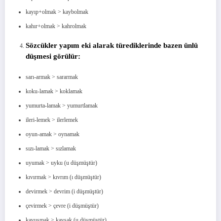
kayıp+olmak > kaybolmak
kahır+olmak > kahrolmak
Sözcükler yapım eki alarak türediklerinde bazen ünlü
düşmesi görülür:
sarı-armak > sararmak
koku-lamak > koklamak
yumurta-lamak > yumurtlamak
ileri-lemek > ilerlemek
oyun-amak > oynamak
sızı-lamak > sızlamak
uyumak > uyku (u düşmüştür)
kıvırmak > kıvrım (ı düşmüştür)
devirmek > devrim (i düşmüştür)
çevirmek > çevre (i düşmüştür)
kavuşmak > kavşak (u düşmüştür)