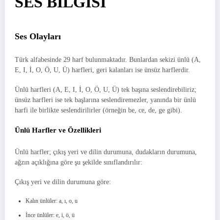
SES BİLGİSİ
Ses Olayları
Türk alfabesinde 29 harf bulunmaktadır. Bunlardan sekizi ünlü (A,
E, I, İ, O, Ö, U, Ü) harfleri, geri kalanları ise ünsüz harflerdir.
Ünlü harfleri (A, E, I, İ, O, Ö, U, Ü) tek başına seslendirebiliriz;
ünsüz harfleri ise tek başlarına seslendiremezler, yanında bir ünlü
harfi ile birlikte seslendirilirler (örneğin be, ce, de, ge gibi).
Ünlü Harfler ve Özellikleri
Ünlü harfler; çıkış yeri ve dilin durumuna, dudakların durumuna,
ağzın açıklığına göre şu şekilde sınıflandırılır:
Çıkış yeri ve dilin durumuna göre:
Kalın ünlüler: a, ı, o, u
İnce ünlüler: e, i, ö, ü