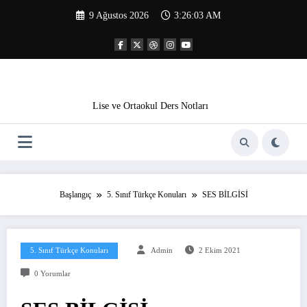
İçeriğe
9 Ağustos 2026
3:26:04 AM
atla
Lise ve Ortaokul Ders Notları
Başlangıç
5. Sınıf Türkçe Konuları
SES BİLGİSİ
5. Sınıf Türkçe Konuları
Admin
2 Ekim 2021
0 Yorumlar