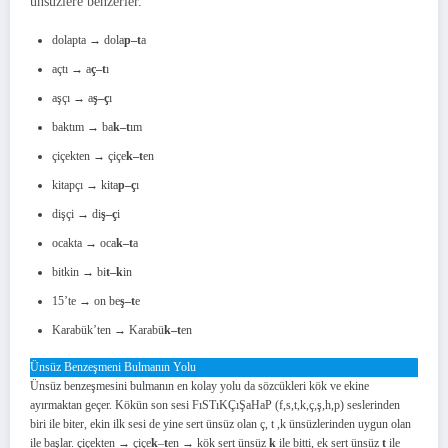
ünsüzlere benzerler.
dolapta → dola
p–t
a
açtı → a
ç–t
ı
aşçı → a
ş–ç
ı
baktım → ba
k–t
ım
çiçekten → çiçe
k–t
en
kitapçı → kita
p–ç
ı
dişçi → di
ş–ç
i
ocakta → oca
k–t
a
bitkin → bi
t–k
in
15’te → on be
ş–t
e
Karabük’ten → Karabü
k–t
en
Ünsüz Benzeşmeni Bulmanın Yolu
Ünsüz benzeşmesini bulmanın en kolay yolu da sözcükleri kök ve ekine
ayırmaktan geçer. Kökün son sesi FıSTıKÇıŞaHaP (f,s,t,k,ç,ş,h,p) seslerinden
biri ile biter, ekin ilk sesi de yine sert ünsüz olan ç, t ,k ünsüzlerinden uygun olan
ile başlar. çiçekten → çiçe
k
–
t
en → kök sert ünsüz
k
ile bitti, ek sert ünsüz
t
ile