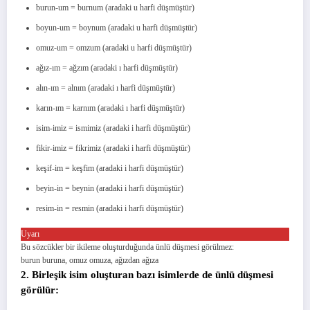
burun-um = burnum (aradaki u harfi düşmüştür)
boyun-um = boynum (aradaki u harfi düşmüştür)
omuz-um = omzum (aradaki u harfi düşmüştür)
ağız-ım = ağzım (aradaki ı harfi düşmüştür)
alın-ım = alnım (aradaki ı harfi düşmüştür)
karın-ım = karnım (aradaki ı harfi düşmüştür)
isim-imiz = ismimiz (aradaki i harfi düşmüştür)
fikir-imiz = fikrimiz (aradaki i harfi düşmüştür)
keşif-im = keşfim (aradaki i harfi düşmüştür)
beyin-in = beynin (aradaki i harfi düşmüştür)
resim-in = resmin (aradaki i harfi düşmüştür)
Uyarı
Bu sözcükler bir ikileme oluşturduğunda ünlü düşmesi görülmez:
burun buruna, omuz omuza, ağızdan ağıza
2. Birleşik isim oluşturan bazı isimlerde de ünlü düşmesi
görülür: