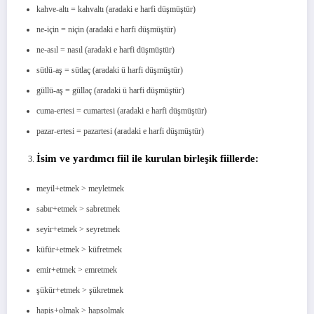
kahve-altı = kahvaltı (aradaki e harfi düşmüştür)
ne-için = niçin (aradaki e harfi düşmüştür)
ne-asıl = nasıl (aradaki e harfi düşmüştür)
sütlü-aş = sütlaç (aradaki ü harfi düşmüştür)
güllü-aş = güllaç (aradaki ü harfi düşmüştür)
cuma-ertesi = cumartesi (aradaki e harfi düşmüştür)
pazar-ertesi = pazartesi (aradaki e harfi düşmüştür)
İsim ve yardımcı fiil ile kurulan birleşik fiillerde:
meyil+etmek > meyletmek
sabır+etmek > sabretmek
seyir+etmek > seyretmek
küfür+etmek > küfretmek
emir+etmek > emretmek
şükür+etmek > şükretmek
hapis+olmak > hapsolmak