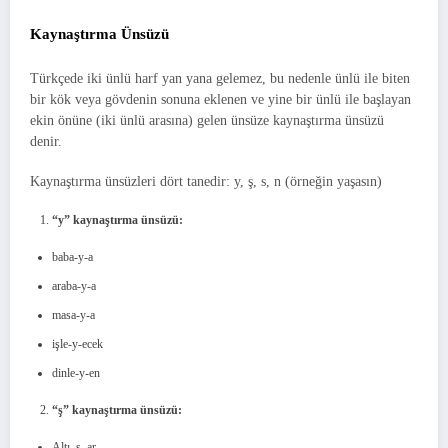
Kaynaştırma Ünsüzü
Türkçede iki ünlü harf yan yana gelemez, bu nedenle ünlü ile biten
bir kök veya gövdenin sonuna eklenen ve yine bir ünlü ile başlayan
ekin önüne (iki ünlü arasına) gelen ünsüze kaynaştırma ünsüzü
denir.
Kaynaştırma ünsüzleri dört tanedir: y, ş, s, n (örneğin yaşasın)
“y” kaynaştırma ünsüzü:
baba-y-a
araba-y-a
masa-y-a
işle-y-ecek
dinle-y-en
“ş” kaynaştırma ünsüzü:
Altı–ş–ar