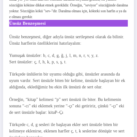
sözcüğün köküne dikkat etmek gereklidir. Örneğin, “seviyor” sözcüğünde daralma
yoktur. Sözcüğün kökü “sev-“dir. Daralma olması için, kökteki son harfin a ya da
e olması gerekir.
Ünsüz Benzeşmesi
Ünsüz benzeşmesi, diğer adıyla ünsüz sertleşmesi olarak da bilinir.
Ünsüz harflerin özelliklerini hatırlayalım:
Yumuşak ünsüzler: b, c, d, g, ğ, j, l, m, n, r, v, y, z.
Sert ünsüzler: ç, f, h, k, p, s, ş, t.
Türkçede ünlülerin bir uyumu olduğu gibi, ünsüzler arasında da
uyum vardır. Sert ünsüzle biten bir kelime, ünsüzle başlayan bir ek
aldığında, eklediğimiz bu ekin ilk ünsüzü de sert olur.
Örneğin, “kitap” kelimesi “p” sert ünsüzü ile biter. Bu kelimenin
sonuna “-cı” eki eklemek yerine “-çı” eki getiririz, çünkü “-çı” eki
de sert ünsüzle başlar: kitaP–Çı
Türkçede c, d, g sesleri ile başlayan ekler sert ünsüzle biten bir
kelimeye eklenirse, eklenen harfler ç, t, k seslerine dönüşür ve sert