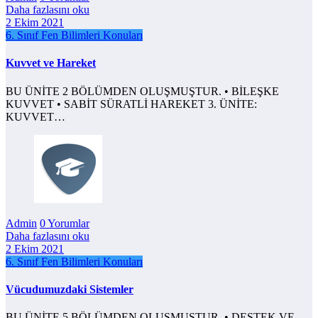
Daha fazlasını oku
2 Ekim 2021
6. Sınıf Fen Bilimleri Konuları
Kuvvet ve Hareket
BU ÜNİTE 2 BÖLÜMDEN OLUŞMUŞTUR. • BİLEŞKE
KUVVET • SABİT SÜRATLİ HAREKET 3. ÜNİTE:
KUVVET…
Admin
0 Yorumlar
Daha fazlasını oku
2 Ekim 2021
6. Sınıf Fen Bilimleri Konuları
Vücudumuzdaki Sistemler
BU ÜNİTE 5 BÖLÜMDEN OLUŞMUŞTUR. • DESTEK VE