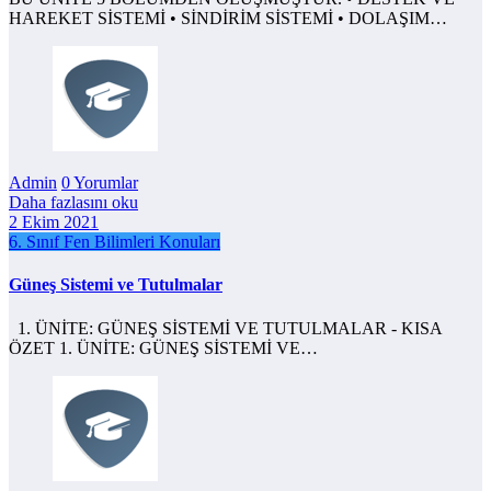
HAREKET SİSTEMİ • SİNDİRİM SİSTEMİ • DOLAŞIM…
Admin
0 Yorumlar
Daha fazlasını oku
2 Ekim 2021
6. Sınıf Fen Bilimleri Konuları
Güneş Sistemi ve Tutulmalar
1. ÜNİTE: GÜNEŞ SİSTEMİ VE TUTULMALAR - KISA
ÖZET 1. ÜNİTE: GÜNEŞ SİSTEMİ VE…