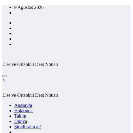
İçeriğe
9 Ağustos 2026
atla
Lise ve Ortaokul Ders Notları
×
Lise ve Ortaokul Ders Notları
Anasayfa
Hakkında
Takım
Dünya
Şimdi satın al!