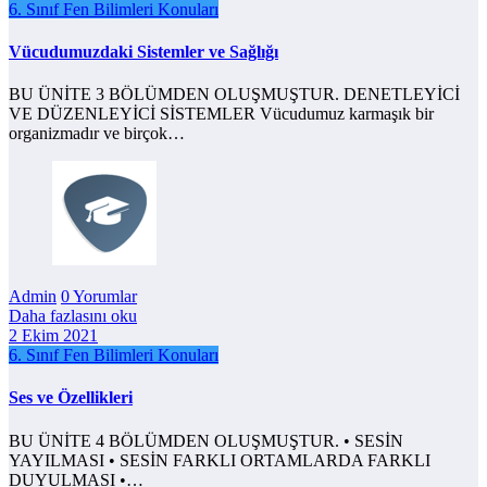
6. Sınıf Fen Bilimleri Konuları
Vücudumuzdaki Sistemler ve Sağlığı
BU ÜNİTE 3 BÖLÜMDEN OLUŞMUŞTUR. DENETLEYİCİ
VE DÜZENLEYİCİ SİSTEMLER Vücudumuz karmaşık bir
organizmadır ve birçok…
Admin
0 Yorumlar
Daha fazlasını oku
2 Ekim 2021
6. Sınıf Fen Bilimleri Konuları
Ses ve Özellikleri
BU ÜNİTE 4 BÖLÜMDEN OLUŞMUŞTUR. • SESİN
YAYILMASI • SESİN FARKLI ORTAMLARDA FARKLI
DUYULMASI •…