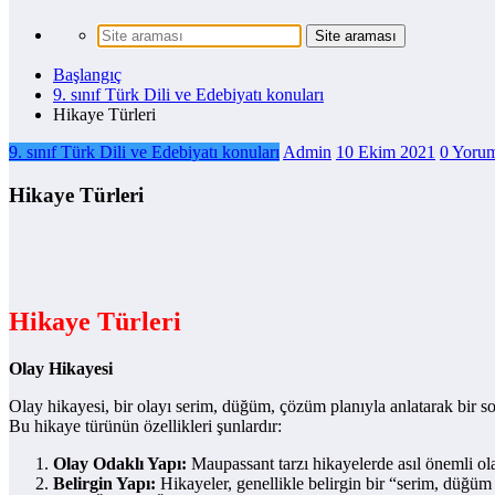
Başlangıç
9. sınıf Türk Dili ve Edebiyatı konuları
Hikaye Türleri
9. sınıf Türk Dili ve Edebiyatı konuları
Admin
10 Ekim 2021
0 Yorum
Hikaye Türleri
Hikaye Türleri
Olay Hikayesi
Olay hikayesi, bir olayı serim, düğüm, çözüm planıyla anlatarak bir s
Bu hikaye türünün özellikleri şunlardır:
Olay Odaklı Yapı:
Maupassant tarzı hikayelerde asıl önemli ol
Belirgin Yapı:
Hikayeler, genellikle belirgin bir “serim, düğüm 