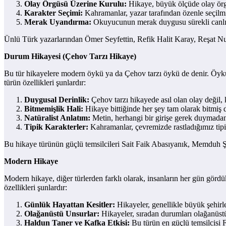
Olay Örgüsü Üzerine Kurulu:
Hikaye, büyük ölçüde olay örgüs
Karakter Seçimi:
Kahramanlar, yazar tarafından özenle seçilmiş v
Merak Uyandırma:
Okuyucunun merak duygusu sürekli canlı tu
Ünlü Türk yazarlarından Ömer Seyfettin, Refik Halit Karay, Reşat N
Durum Hikayesi (Çehov Tarzı Hikaye)
Bu tür hikayelere modern öykü ya da Çehov tarzı öykü de denir. Öyküle
türün özellikleri şunlardır:
Duygusal Derinlik:
Çehov tarzı hikayede asıl olan olay değil, 
Bitmemişlik Hali:
Hikaye bittiğinde her şey tam olarak bitmiş 
Natüralist Anlatım:
Metin, herhangi bir girişe gerek duymadan 
Tipik Karakterler:
Kahramanlar, çevremizde rastladığımız tipik 
Bu hikaye türünün güçlü temsilcileri Sait Faik Abasıyanık, Memduh Ş
Modern Hikaye
Modern hikaye, diğer türlerden farklı olarak, insanların her gün gördü
özellikleri şunlardır:
Günlük Hayattan Kesitler:
Hikayeler, genellikle büyük şehirler
Olağanüstü Unsurlar:
Hikayeler, sıradan durumları olağanüstü 
Haldun Taner ve Kafka Etkisi:
Bu türün en güçlü temsilcisi 