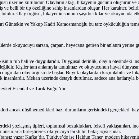
ü üzerine kuruludur. Olayların akışı, hikayenin gücünü oluşturur ve oku
e belli bir tip özelliğine sahip insanlardan oluşur. Her karakter, belirli 
tulur. Olay örgüsü, hikayenin sonunu şaşırtıcı kılar ve okuyucuda etki
uri Güntekin ve Yakup Kadri Karaosmanoğlu bu tarz öykücülüğün temsil
rde okuyucuyu sarsan, çarpan, heyecana getiren bir anlatım yerine günl
kişinin ruh hali ve duygularıdır. Duygusal derinlik, olayın ötesindeki i
değildir. Kişiler tam anlamıyla tanıtılmaz ve okuyucunun hayal dünyasına
doğrudan olay örgüsü ile başlar. Büyük olaylardan kaçınılabilir ve hi
insanlardır. Mekan üzerinde detaylı durulmaz, sadece ana hatlarıyla beli
evket Esendal ve Tarık Buğra’dır.
kleri ancak düşünemedikleri bazı durumların gerisindeki gerçekleri, haya
deki yozlaşmış tipleri, toplumsal bozuklukları, felsefi yaklaşımları, inc
unsurlarla birleştirerek okuyucuya farklı bir bakış açısı sunar.
Fransız yazar Kafka’dır. Türkiye’de ise Haldun Taner, modern hikayenin