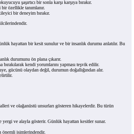
yucuyu şaşırtıcı bir sonla karşı karşıya bırakır.
bir özellikle tanımlanır.
leyici bir deneyim bırakır.
cilerindendir.
ük hayattan bir kesit sunulur ve bir insanlık durumu anlatılır. Bu
nsanlık durumunu ön plana çıkarır.
 bırakılarak kendi yorumlarını yapması teşvik edilir.
kaye, gücünü olaydan değil, durumun doğallığından alır.
rtilir.
lleri ve olağanüstü unsurları gösteren hikayelerdir. Bu türün
e yergi ve alayla gösterir. Günlük hayattan kesitler sunar.
 önemli isimlerindendir.