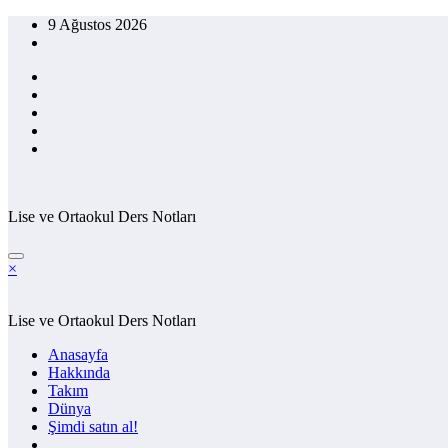
İçeriğe
9 Ağustos 2026
atla
Lise ve Ortaokul Ders Notları
×
Lise ve Ortaokul Ders Notları
Anasayfa
Hakkında
Takım
Dünya
Şimdi satın al!