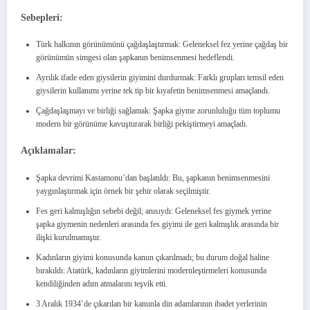
Sebepleri:
Türk halkının görünümünü çağdaşlaştırmak: Geleneksel fez yerine çağdaş bir
görünümün simgesi olan şapkanın benimsenmesi hedeflendi.
Ayrılık ifade eden giysilerin giyimini durdurmak: Farklı grupları temsil eden
giysilerin kullanımı yerine tek tip bir kıyafetin benimsenmesi amaçlandı.
Çağdaşlaşmayı ve birliği sağlamak: Şapka giyme zorunluluğu tüm toplumu
modern bir görünüme kavuşturarak birliği pekiştirmeyi amaçladı.
Açıklamalar:
Şapka devrimi Kastamonu’dan başlatıldı: Bu, şapkanın benimsenmesini
yaygınlaştırmak için örnek bir şehir olarak seçilmiştir.
Fes geri kalmışlığın sebebi değil; anısıydı: Geleneksel fes giymek yerine
şapka giymenin nedenleri arasında fes giyimi ile geri kalmışlık arasında bir
ilişki kurulmamıştır.
Kadınların giyimi konusunda kanun çıkarılmadı; bu durum doğal haline
bırakıldı: Atatürk, kadınların giyimlerini modernleştirmeleri konusunda
kendiliğinden adım atmalarını teşvik etti.
3 Aralık 1934’de çıkarılan bir kanunla din adamlarının ibadet yerlerinin