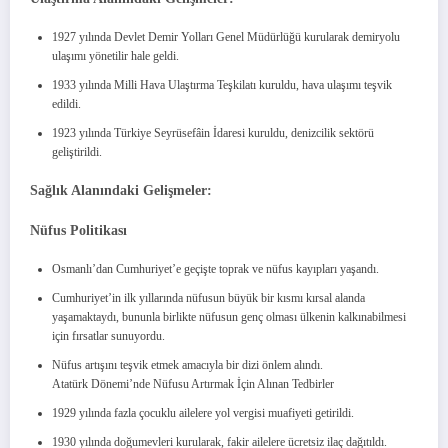
1927 yılında Devlet Demir Yolları Genel Müdürlüğü kurularak demiryolu
ulaşımı yönetilir hale geldi.
1933 yılında Milli Hava Ulaştırma Teşkilatı kuruldu, hava ulaşımı teşvik
edildi.
1923 yılında Türkiye Seyrüsefâin İdaresi kuruldu, denizcilik sektörü
geliştirildi.
Sağlık Alanındaki Gelişmeler:
Nüfus Politikası
Osmanlı’dan Cumhuriyet’e geçişte toprak ve nüfus kayıpları yaşandı.
Cumhuriyet’in ilk yıllarında nüfusun büyük bir kısmı kırsal alanda
yaşamaktaydı, bununla birlikte nüfusun genç olması ülkenin kalkınabilmesi
için fırsatlar sunuyordu.
Nüfus artışını teşvik etmek amacıyla bir dizi önlem alındı.
Atatürk Dönemi’nde Nüfusu Artırmak İçin Alınan Tedbirler
1929 yılında fazla çocuklu ailelere yol vergisi muafiyeti getirildi.
1930 yılında doğumevleri kurularak, fakir ailelere ücretsiz ilaç dağıtıldı.