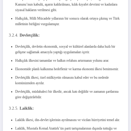
Kanunu’nun kabulü, aşarın kaldırılması, kılık-kıyafet devrimi ve kadınlara
siyasal hakların verilmesi gibi.
Halkçılık, Milli Mücadele yıllarının bir sonucu olarak ortaya çıkmış ve Türk
milletinin birliğini vurgulamıştır.
3.2.4.
Devletçilik:
Devletçilik, devletin ekonomik, sosyal ve kültürel alanlarda daha hızlı bir
gelişme sağlamak amacıyla yaptığı uygulamaları içerir.
Halkçılık ilkesini tamamlar ve halkın refahını artırmanın yolunu arar.
Ekonomide planlı kalkınma hedeflenir ve karma ekonomi ilkesi benimsenir.
Devletçilik ilkesi, özel mülkiyetin olmasını kabul eder ve bu nedenle
komünizmden ayrılır.
Devletçilik, müdahaleci bir ilkedir, ancak katı değildir ve zamanın şartlarına
göre değiştirilebilir.
3.2.5.
Laiklik:
Laiklik ilkesi, din-devlet işlerinin ayrılmasını ve vicdan hürriyetini temel alır.
Laiklik, Mustafa Kemal Atatürk’ün parti tartışmalarının dışında tuttuğu ve