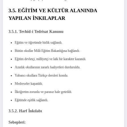
3.5. EĞİTİM VE KÜLTÜR ALANINDA
YAPILAN İNKILAPLAR
3.5.1. Tevhid-i Tedrisat Kanunu
Eğitim ve öğretimde birlik sağlandı.
Bütün okullar Milli Eğitim Bakanlığına bağlandı.
Eğitim devletçi, milliyetçi ve laik bir karakter kazandı.
Azınlık okullarının zararlı faaliyetleri durduruldu.
Yabancı okullara Türkçe dersleri kondu.
Medreseler kapatıldı.
İlköğretim zorunlu ve parasız hale getirildi.
Eğitimde eşitlik sağlandı.
3.5.2. Harf İnkılabı
Sebepleri: