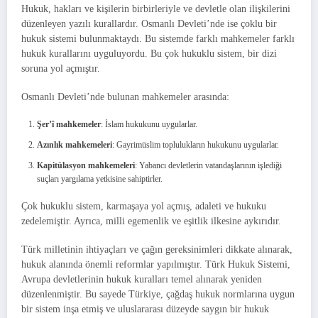
Hukuk, hakları ve kişilerin birbirleriyle ve devletle olan ilişkilerini
düzenleyen yazılı kurallardır. Osmanlı Devleti’nde ise çoklu bir
hukuk sistemi bulunmaktaydı. Bu sistemde farklı mahkemeler farklı
hukuk kurallarını uyguluyordu. Bu çok hukuklu sistem, bir dizi
soruna yol açmıştır.
Osmanlı Devleti’nde bulunan mahkemeler arasında:
Şer’î mahkemeler
: İslam hukukunu uygularlar.
Azınlık mahkemeleri
: Gayrimüslim toplulukların hukukunu uygularlar.
Kapitülasyon mahkemeleri
: Yabancı devletlerin vatandaşlarının işlediği
suçları yargılama yetkisine sahiptirler.
Çok hukuklu sistem, karmaşaya yol açmış, adaleti ve hukuku
zedelemiştir. Ayrıca, milli egemenlik ve eşitlik ilkesine aykırıdır.
Türk milletinin ihtiyaçları ve çağın gereksinimleri dikkate alınarak,
hukuk alanında önemli reformlar yapılmıştır. Türk Hukuk Sistemi,
Avrupa devletlerinin hukuk kuralları temel alınarak yeniden
düzenlenmiştir. Bu sayede Türkiye, çağdaş hukuk normlarına uygun
bir sistem inşa etmiş ve uluslararası düzeyde saygın bir hukuk