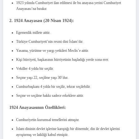
1923 yılında Cumhuriyet ilan edilmesi ile bu anayasa yerini Cumhuriyet
Anayasası’na bırakır.
2. 1924 Anayasası (20 Nisan 1924):
Egemenlik millete aittir.
Türkiye Cumhuriyeti’nin resmi dini İslam’dır.
Yasama, yürütme ve yargı yetkileri Meclis’e aittir.
Kişi hürriyeti, başkasının hürriyetinin başladığı yerde sona erer.
Vekiller 4 yılda bir seçilir.
Seçme yaşı 22, seçilme yaşı 30’dur.
Cumhurbaşkanı 4 yılda bir seçilir, tekrar seçilebilir.
Seçme ve seçilme hakkı sadece erkeklere aittir.
1924 Anayasasının Özellikleri:
Cumhuriyetin kurumsal temellerini atmıştır.
İslam dininin devlet işlerine karıştığı bir dönemde, din ile devlet işlerini
ayrıştırmış ve laikliği kabul etmiştir.