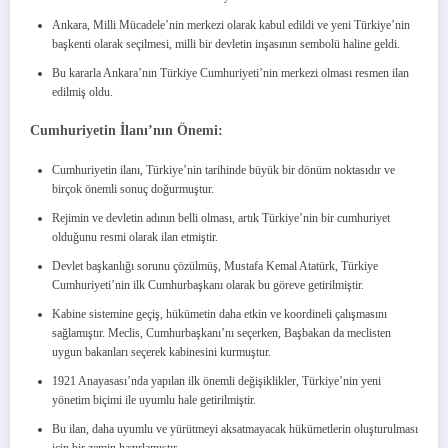
Ankara, Milli Mücadele’nin merkezi olarak kabul edildi ve yeni Türkiye’nin
başkenti olarak seçilmesi, milli bir devletin inşasının sembolü haline geldi.
Bu kararla Ankara’nın Türkiye Cumhuriyeti’nin merkezi olması resmen ilan
edilmiş oldu.
Cumhuriyetin İlanı’nın Önemi:
Cumhuriyetin ilanı, Türkiye’nin tarihinde büyük bir dönüm noktasıdır ve
birçok önemli sonuç doğurmuştur.
Rejimin ve devletin adının belli olması, artık Türkiye’nin bir cumhuriyet
olduğunu resmi olarak ilan etmiştir.
Devlet başkanlığı sorunu çözülmüş, Mustafa Kemal Atatürk, Türkiye
Cumhuriyeti’nin ilk Cumhurbaşkanı olarak bu göreve getirilmiştir.
Kabine sistemine geçiş, hükümetin daha etkin ve koordineli çalışmasını
sağlamıştır. Meclis, Cumhurbaşkanı’nı seçerken, Başbakan da meclisten
uygun bakanları seçerek kabinesini kurmuştur.
1921 Anayasası’nda yapılan ilk önemli değişiklikler, Türkiye’nin yeni
yönetim biçimi ile uyumlu hale getirilmiştir.
Bu ilan, daha uyumlu ve yürütmeyi aksatmayacak hükümetlerin oluşturulması
için bir zemin hazırlamıştır.