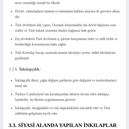
taviz vermediği önemli bir ilkedir.
Devlet, vatandaşların inanma ve inanmama hakkını anayasa ile güvence altına
alır.
Türk devletinin laik yapısı, Osmanlı dönemindeki din-devlet ilişkisini sona
erdirir ve Türk hukuk sistemini dinden bağımsız hale getirir.
Dış devletlerin Türk devletinin iç işlerine karışmasını önler ve milli birlik ve
beraberliğin korunmasına katkı sağlar.
Türk Kurtuluş Savaşı sırasında ümmet ideolojisi yerine, millet ideolojisine
geçilmiştir.
3.2.6.
İnkılapçılık:
İnkılapçılık ilkesi, çağın değişen şartlarına göre değişimi ve modernleşmeyi
temel alır.
Türkiye Cumhuriyeti’nin kuruluşundan itibaren devam eden inkılapçı
hareketler, bu ilkenin uygulanmasını gösterir.
İnkılapçılık, durağanlıkla ve eski alışkanlıklarla mücadele eder ve Türk
milletinin gelişimini teşvik eder.
3.3. SİYASİ ALANDA YAPILAN İNKILAPLAR