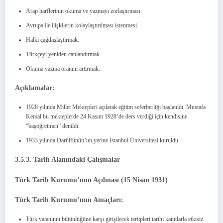
Arap harflerinin okuma ve yazmayı zorlaştırması.
Avrupa ile ilişkilerin kolaylaştırılması istenmesi.
Halkı çağdaşlaştırmak.
Türkçeyi yeniden canlandırmak.
Okuma yazma oranını artırmak.
Açıklamalar:
1928 yılında Millet Mektepleri açılarak eğitim seferberliği başlatıldı. Mustafa
Kemal bu mekteplerde 24 Kasım 1928’de ders verdiği için kendisine
“başöğretmen” denildi.
1933 yılında Darülfünûn’un yerine İstanbul Üniversitesi kuruldu.
3.5.3. Tarih Alanındaki Çalışmalar
Türk Tarih Kurumu’nun Açılması (15 Nisan 1931)
Türk Tarih Kurumu’nun Amaçları:
Türk vatanının bütünlüğüne karşı girişilecek tertipleri tarihi kanıtlarla etkisiz