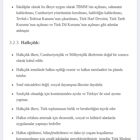
İnkılâplar olarak bu ilkeye uygun olarak TBMM’nin açılması, saltanatın
kaldırılması, Cumhuriyet yönetiminin kurulması, halifeliğin kaldırılması,
Tevhid-i Tedrisat Kanunu’nun çıkarılması, Türk Harf Devrimi, Türk Tarih
Kurumu’nun açılması ve Türk Dil Kurumu’nun açılması gibi adımlar
atılmıştır.
3.2.3.
Halkçılık:
Halkçılık ilkesi, Cumhuriyetçilik ve Milliyetçilik ilkelerinin doğal bir sonucu
olarak kabul edilir.
Halkçılık temelinde halkın eşitliği esastır ve halkın menfaatleri ön planda
tutulur.
Sınıf mücadelesi değil, sosyal dayanışma ilkesine dayalıdır.
Sınıfçılık olmadığı için komünizmden ayrılır ve Türkiye’de sınıf ayrımı
yapmaz.
Halkçılık ilkesi, Türk toplumunun birlik ve beraberliğini teşvik eder.
Halkın refahını artırmak için ekonomik, sosyal ve kültürel alanlarda
uygulamalar yapmayı hedefler.
Halkın eğitilmesi, bilinçlendirilmesi ve daha iyi yaşam koşullarına
kavuşturulması için çeşitli inkılaplar gerçekleştirilmiştir, örneğin Türk Medeni