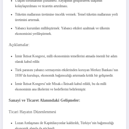
Ulaşım sorunlarının çözülmesi: Altyapının geliştirilerek ulaşımın
kolaylaştırılması ve ticaretin artırılması.
Tüketim mallarının üretimine öncelik vermek: Temel tüketim mallarının yerli
üretimini artırmak.
Yabancı kurumları millileştirmek: Yabancı etkileri azaltmak ve ülkenin
ekonomisini yerlileştirmek.
Açıklamalar:
İzmir İktisat Kongresi, milli ekonominin temellerini atmada önemli bir adım
olarak kabul edilir.
Türk parasını yabancı sermayenin etkilerinden koruyan Merkez Bankası’nın
1930’da kuruluşu, ekonomik bağımsızlığı artırmada kritik bir gelişmedir.
İzmir İktisat Kongresi’nde Misak-ı İktisadi kabul edildi, bu da milli
ekonominin ana ilkelerini ve hedeflerini belirlemiştir.
Sanayi ve Ticaret Alanındaki Gelişmeler:
Ticari Hayatın Düzenlenmesi
Lozan Antlaşması ile Kapitülasyonlar kaldırıldı, Türkiye’nin bağımsızlığı
ekonomik alanda da güçlendi.