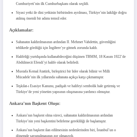
Cumhuriyeti’nin ilk Cumhurbaşkanı olarak seçildi.
Siyasi yetki ile dini yetkinin birbirinden ayrılması, Türkiye’nin laikliğe doğru
atılmış önemli bir adımı temsil eder.
Açıklamalar:
Saltanatın kaldırılmasının ardından II. Mehmet Vahdettin, güvenliğini
tehlikede gördüğü için İngiltere’ye gitmek zorunda kaldı.
Halifeliği yurtdışında kullanabileceğini düşünen TBMM, 18 Kasım 1922’de
Abdülmecit Efendi’yi halife olarak belirledi.
Mustafa Kemal Atatürk, birleştirici bir lider olarak bilinir ve Milli
Mücadele’nin ilk yıllarında saltanata açıkça karşı çıkmamıştır.
Teşkilat-ı Esasiye Kanunu, padişah ve halifeyi sembolik hale getirmiş ve
Türkiye’de yeni yönetim yapısının oluşmasına yardımcı olmuştur.
Ankara’nın Başkent Oluşu:
Ankara’nın başkent olma süreci, saltanatın kaldırılmasının ardından
Türkiye’nin yeni başkentini belirleme gerekliliği ile başlamıştır.
Ankara’nın başkent ilan edilmesinin nedenlerinden biri, İstanbul’un o
dönemde savunulmasının zor olmasıydı.