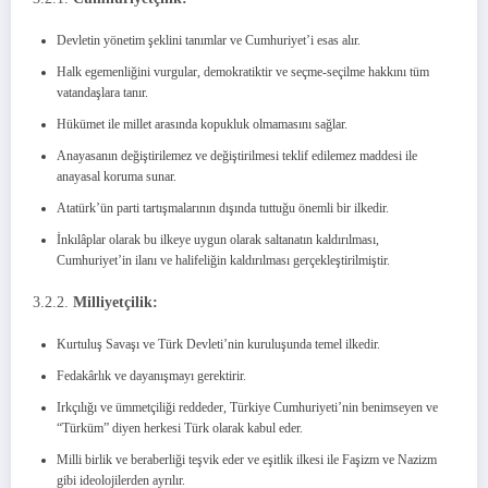
Devletin yönetim şeklini tanımlar ve Cumhuriyet’i esas alır.
Halk egemenliğini vurgular, demokratiktir ve seçme-seçilme hakkını tüm
vatandaşlara tanır.
Hükümet ile millet arasında kopukluk olmamasını sağlar.
Anayasanın değiştirilemez ve değiştirilmesi teklif edilemez maddesi ile
anayasal koruma sunar.
Atatürk’ün parti tartışmalarının dışında tuttuğu önemli bir ilkedir.
İnkılâplar olarak bu ilkeye uygun olarak saltanatın kaldırılması,
Cumhuriyet’in ilanı ve halifeliğin kaldırılması gerçekleştirilmiştir.
3.2.2.
Milliyetçilik:
Kurtuluş Savaşı ve Türk Devleti’nin kuruluşunda temel ilkedir.
Fedakârlık ve dayanışmayı gerektirir.
Irkçılığı ve ümmetçiliği reddeder, Türkiye Cumhuriyeti’nin benimseyen ve
“Türküm” diyen herkesi Türk olarak kabul eder.
Milli birlik ve beraberliği teşvik eder ve eşitlik ilkesi ile Faşizm ve Nazizm
gibi ideolojilerden ayrılır.