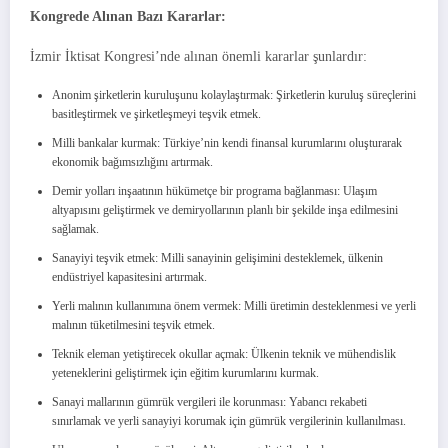
Kongrede Alınan Bazı Kararlar:
İzmir İktisat Kongresi’nde alınan önemli kararlar şunlardır:
Anonim şirketlerin kuruluşunu kolaylaştırmak: Şirketlerin kuruluş süreçlerini
basitleştirmek ve şirketleşmeyi teşvik etmek.
Milli bankalar kurmak: Türkiye’nin kendi finansal kurumlarını oluşturarak
ekonomik bağımsızlığını artırmak.
Demir yolları inşaatının hükümetçe bir programa bağlanması: Ulaşım
altyapısını geliştirmek ve demiryollarının planlı bir şekilde inşa edilmesini
sağlamak.
Sanayiyi teşvik etmek: Milli sanayinin gelişimini desteklemek, ülkenin
endüstriyel kapasitesini artırmak.
Yerli malının kullanımına önem vermek: Milli üretimin desteklenmesi ve yerli
malının tüketilmesini teşvik etmek.
Teknik eleman yetiştirecek okullar açmak: Ülkenin teknik ve mühendislik
yeteneklerini geliştirmek için eğitim kurumlarını kurmak.
Sanayi mallarının gümrük vergileri ile korunması: Yabancı rekabeti
sınırlamak ve yerli sanayiyi korumak için gümrük vergilerinin kullanılması.