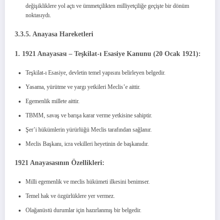
değişikliklere yol açtı ve ümmetçilikten milliyetçiliğe geçişte bir dönüm
noktasıydı.
3.3.5. Anayasa Hareketleri
1. 1921 Anayasası – Teşkilat-ı Esasiye Kanunu (20 Ocak 1921):
Teşkilat-ı Esasiye, devletin temel yapısını belirleyen belgedir.
Yasama, yürütme ve yargı yetkileri Meclis’e aittir.
Egemenlik millete aittir.
TBMM, savaş ve barışa karar verme yetkisine sahiptir.
Şer’i hükümlerin yürürlüğü Meclis tarafından sağlanır.
Meclis Başkanı, icra vekilleri heyetinin de başkanıdır.
1921 Anayasasının Özellikleri:
Milli egemenlik ve meclis hükümeti ilkesini benimser.
Temel hak ve özgürlüklere yer vermez.
Olağanüstü durumlar için hazırlanmış bir belgedir.