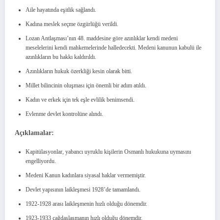
Aile hayatında eşitlik sağlandı.
Kadına meslek seçme özgürlüğü verildi.
Lozan Antlaşması’nın 48. maddesine göre azınlıklar kendi medeni
meselelerini kendi mahkemelerinde halledecekti. Medeni kanunun kabulü ile
azınlıkların bu hakkı kaldırıldı.
Azınlıkların hukuk özerkliği kesin olarak bitti.
Millet bilincinin oluşması için önemli bir adım atıldı.
Kadın ve erkek için tek eşle evlilik benimsendi.
Evlenme devlet kontrolüne alındı.
Açıklamalar:
Kapitülasyonlar, yabancı uyruklu kişilerin Osmanlı hukukuna uymasını
engelliyordu.
Medeni Kanun kadınlara siyasal haklar vermemiştir.
Devlet yapısının laikleşmesi 1928’de tamamlandı.
1922-1928 arası laikleşmenin hızlı olduğu dönemdir.
1923-1933 çağdaşlaşmanın hızlı olduğu dönemdir.