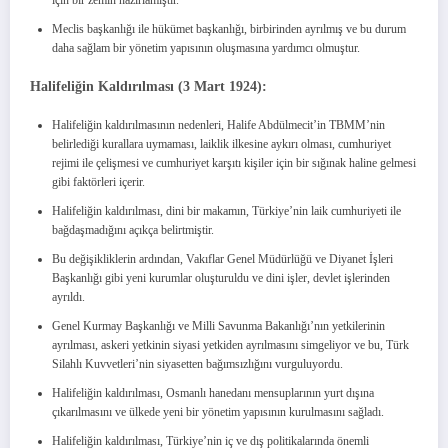
Meclis başkanlığı ile hükümet başkanlığı, birbirinden ayrılmış ve bu durum
daha sağlam bir yönetim yapısının oluşmasına yardımcı olmuştur.
Halifeliğin Kaldırılması (3 Mart 1924):
Halifeliğin kaldırılmasının nedenleri, Halife Abdülmecit’in TBMM’nin
belirlediği kurallara uymaması, laiklik ilkesine aykırı olması, cumhuriyet
rejimi ile çelişmesi ve cumhuriyet karşıtı kişiler için bir sığınak haline gelmesi
gibi faktörleri içerir.
Halifeliğin kaldırılması, dini bir makamın, Türkiye’nin laik cumhuriyeti ile
bağdaşmadığını açıkça belirtmiştir.
Bu değişikliklerin ardından, Vakıflar Genel Müdürlüğü ve Diyanet İşleri
Başkanlığı gibi yeni kurumlar oluşturuldu ve dini işler, devlet işlerinden
ayrıldı.
Genel Kurmay Başkanlığı ve Milli Savunma Bakanlığı’nın yetkilerinin
ayrılması, askeri yetkinin siyasi yetkiden ayrılmasını simgeliyor ve bu, Türk
Silahlı Kuvvetleri’nin siyasetten bağımsızlığını vurguluyordu.
Halifeliğin kaldırılması, Osmanlı hanedanı mensuplarının yurt dışına
çıkarılmasını ve ülkede yeni bir yönetim yapısının kurulmasını sağladı.
Halifeliğin kaldırılması, Türkiye’nin iç ve dış politikalarında önemli