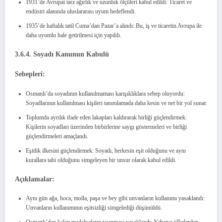
1931’de Avrupaî tarz ağırlık ve uzunluk ölçüleri kabul edildi: Ticaret ve
endüstri alanında uluslararası uyum hedeflendi.
1935’de haftalık tatil Cuma’dan Pazar’a alındı: Bu, iş ve ticaretin Avrupa ile
daha uyumlu hale getirilmesi için yapıldı.
3.6.4. Soyadı Kanunun Kabulü
Sebepleri:
Osmanlı’da soyadının kullanılmaması karışıklıklara sebep oluyordu:
Soyadlarının kullanılması kişileri tanımlamada daha kesin ve net bir yol sunar.
Toplumda ayrılık ifade eden lakapları kaldırarak birliği güçlendirmek:
Kişilerin soyadları üzerinden birbirlerine saygı göstermeleri ve birliği
güçlendirmeleri amaçlandı.
Eşitlik ilkesini güçlendirmek: Soyadı, herkesin eşit olduğunu ve aynı
kurallara tabi olduğunu simgeleyen bir unsur olarak kabul edildi.
Açıklamalar:
Aynı gün ağa, hoca, molla, paşa ve bey gibi unvanların kullanımı yasaklandı:
Unvanların kullanımının eşitsizliği simgelediği düşünüldü.
Osmanlı’dan kalan madalyaların taşınması yasaklandı: Yabancı ülkelerden