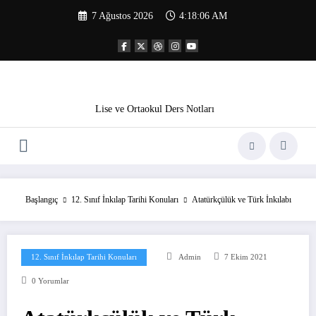
İçeriğe
7 Ağustos 2026
4:18:07 AM
atla
Lise ve Ortaokul Ders Notları
Başlangıç
12. Sınıf İnkılap Tarihi Konuları
Atatürkçülük ve Türk İnkılabı
12. Sınıf İnkılap Tarihi Konuları
Admin
7 Ekim 2021
0 Yorumlar