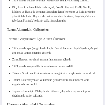
1935 yılında Etibank ve MTA (Madencilik Tetkik ve Arama) kuruldu.
Birçok şehirde önemli fabrikalar açıldı, örneğin Kayseri, Ereğli, Nazilli,
Malatya ve Bursa’da dokuma fabrikaları; İzmit’te selüloz ve kağıt üretimine
yönelik fabrikalar; Beykoz’da deri ve kundura fabrikası; Paşabahçe’de cam
fabrikası; Karabük’te demir-çelik fabrikaları gibi.
Tarım Alanındaki Gelişmeler:
Tarımın Geliştirilmesi İçin Alınan Önlemler
1925 yılında aşar (vergi) kaldırıldı, bu önemli bir adım olup bütçede açığa yol
açtı ancak tarımın önemini gösterdi.
Ziraat Bankası kurularak tarımın finansmanı sağlandı.
1929 yılında kooperatiflerin kurulmasına destek verildi.
Yüksek Ziraat Enstitüsü kurularak tarım eğitimi ve araştırmaları desteklendi.
Tohum ıslah istasyonları ve numune çiftlikleri kurularak modern tarım
uygulamalarına geçildi.
Toprak reformu için 1926 yılından itibaren çalışmalara başlandı, toprak
dağılımında adalet sağlandı.
Ulaştırma Alanındaki Gelişmeler: